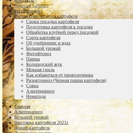
Контакты
Личный кабинет
Регистрация
Интересные видео о картофеле
Сроки посадки картофеля
Подготовка картофеля к посадке
Обработка клубней перед посадкой
Сорта картофеля
Об удобрениях и ядах
Большой урожай
Фитофтороз
Парша
Колорадский жук
Мокрая гниль
Как избавиться от проволочника
Ризоктониоз (Черная парша картофеля)
Совка
Альтернариоз
Нематода
Главная
Альтернариоз
Большой урожай
Выставка картофеля 2021г
Дикий картофель