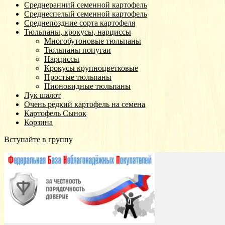
Среднеранний семенной картофель
Среднеспелый семенной картофель
Среднепоздние сорта картофеля
Тюльпаны, крокусы, нарциссы
Многобутоновые тюльпаны
Тюльпаны попугаи
Нарциссы
Крокусы крупноцветковые
Простые тюльпаны
Пионовидные тюльпаны
Лук шалот
Очень редкий картофель на семена
Картофель Сынок
Корзина
Вступайте в группу