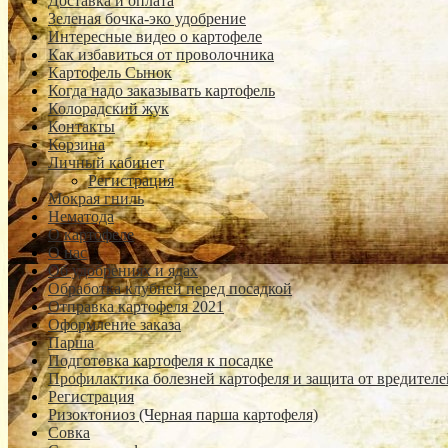
Доставка и оплата
Зеленая бочка-эко удобрение
Интересные видео о картофеле
Как избавиться от проволочника
Картофель Сынок
Когда надо заказывать картофель
Колорадский жук
Контакты
Корзина
Личный кабинет
Регистрация
Мокрая гниль
Нематода
О картофеле
О нас
Об удобрениях и ядах
Обработка клубней перед посадкой
Отправка картофеля 2021
Оформление заказа
Парша
Подготовка картофеля к посадке
Профилактика болезней картофеля и защита от вредителе
Регистрация
Ризоктониоз (Черная парша картофеля)
Совка