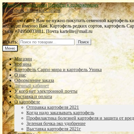
Перейти к навигации
Перейти к содержимому
Картофель Элитных Сортов
На нашем сайте Вам не нужно покупать семенной картофель кил
подходят именно Вам. Картофель редких сортов, картофель С
связи +74950033881. Почта kartelite@mail.ru
Искать:
Поиск
Меню
Магазин
Корзина
Картофель Сарпо мира и картофель Уника
О нас
Оформление заказа
Личный кабинет
У кого нет электронной почты
Доставка и оплата
О картофеле
Отправка картофеля 2021
Когда надо заказывать картофель
Профилактика болезней картофеля и защита от вре
Зеленая бочка-эко удобрение
Выставка картофеля 2021г