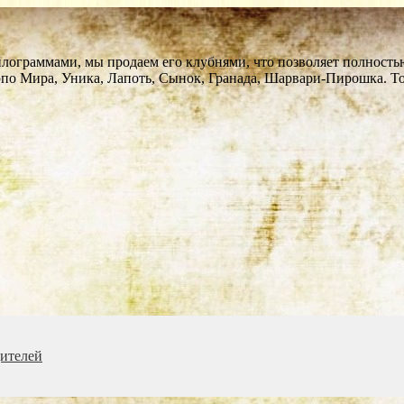
ограммами, мы продаем его клубнями, что позволяет полностью 
арпо Мира, Уника, Лапоть, Сынок, Гранада, Шарвари-Пирошка. 
дителей