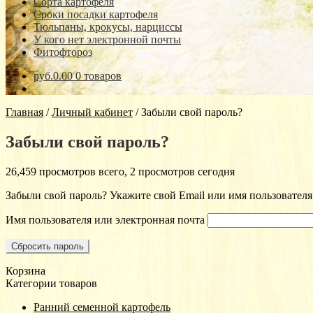
Сорта картофеля
Сроки посадки картофеля
Тюльпаны, крокусы, нарциссы
У кого нет электронной почты
Фитофтороз
руб.0.00
0 товаров
Главная
/
Личный кабинет
/
Забыли свой пароль?
Забыли свой пароль?
26,459 просмотров всего, 2 просмотров сегодня
Забыли свой пароль? Укажите свой Email или имя пользователя
Имя пользователя или электронная почта
Сбросить пароль
Корзина
Категории товаров
Ранний семенной картофель